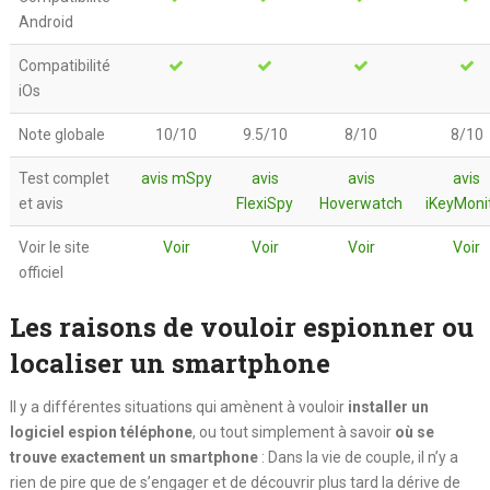
Android
Compatibilité
iOs
Note globale
10/10
9.5/10
8/10
8/10
Test complet
avis mSpy
avis
avis
avis
et avis
FlexiSpy
Hoverwatch
iKeyMoni
Voir le site
Voir
Voir
Voir
Voir
officiel
Les raisons de vouloir espionner ou
localiser un smartphone
Il y a différentes situations qui amènent à vouloir
installer un
logiciel espion téléphone
, ou tout simplement à savoir
où se
trouve exactement un smartphone
: Dans la vie de couple, il n’y a
rien de pire que de s’engager et de découvrir plus tard la dérive de